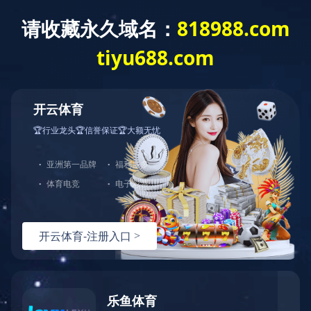
开云网页版登录入口
开云网页版登录入口 - 开云中国 专业生产阀门开云网页版登录入口