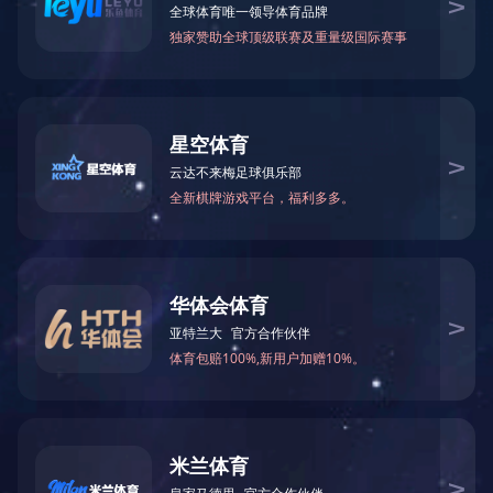
开云网页版登录入口
钢价或延续窄幅震荡运
全通径无级滑套已实现
我国工业自动化仪器仪
行业新闻
占领标准高地，永嘉阀
企业新闻
阀门知识
机械通用零部件行业需